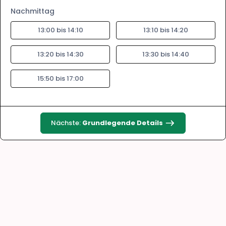
Nachmittag
13:00 bis 14:10
13:10 bis 14:20
13:20 bis 14:30
13:30 bis 14:40
15:50 bis 17:00
Nächste:
Grundlegende Details
©Urheberrecht. Alle Rechte vorbehalten..